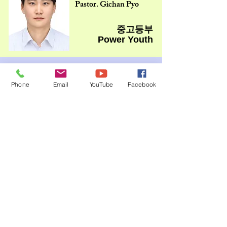
Pastor. Gichan Pyo
중고등부
Power Youth
​이현구 목사
Rev. Dr. Hyeon Gu Lee
Phone
Email
YouTube
Facebook
청년부
Young Adults
Founded 1977
렉싱턴 한인연합 장로교회
Korean United Presbyterian Church of Lexington
3534 Tates Creek Rd, Lexington. KY 40517
412-916-7619
joyer72@gmail.com