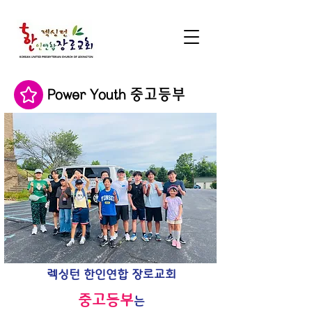
Power Youth 중고등부
렉싱턴 한인연합 장로교회
중고등부
는