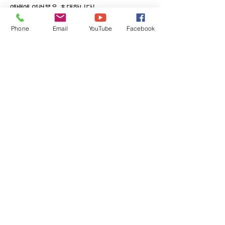
예배에 여러분을 초대합니다!
Phone
Email
YouTube
Facebook
​
주일 오전 11시 / 킨더 ~ 5학년 어린이
​ 장소 : 아동부실
Founded 1977
렉싱턴 한인연합 장로교회
Korean United Presbyterian Church of Lexington
3534 Tates Creek Rd, Lexington. KY 40517
412-916-7619
joyer72@gmail.com