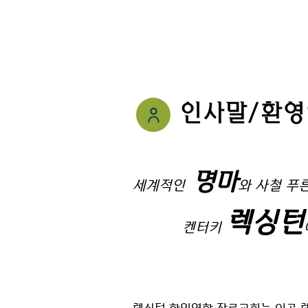
교회안
인사말/환영
명
마
세계적인
와 사철 푸
렉싱턴
켄터키