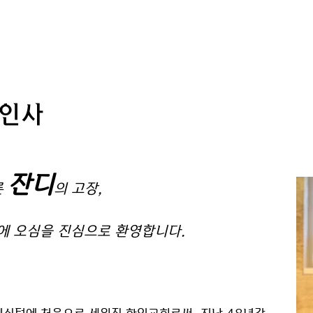
내
예배 l 말씀
교육 l 양육
선교 l 사명
인사
잔디
른
의 고장,
에 오심을 진심으로 환영합니다.