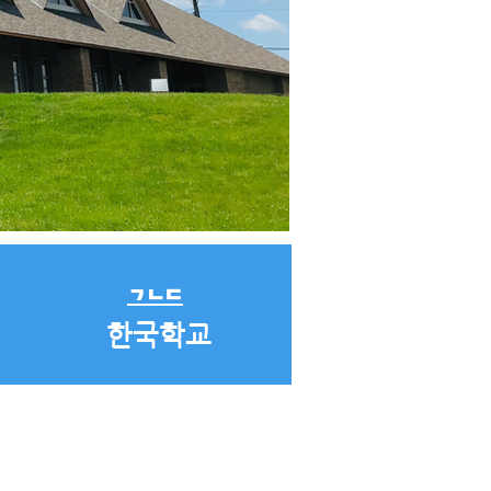
​ㄱㄴㄷ
​한국학교
아동부