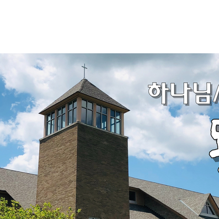
내
예배 l 말씀
교육 l 양육
선교 l 사명